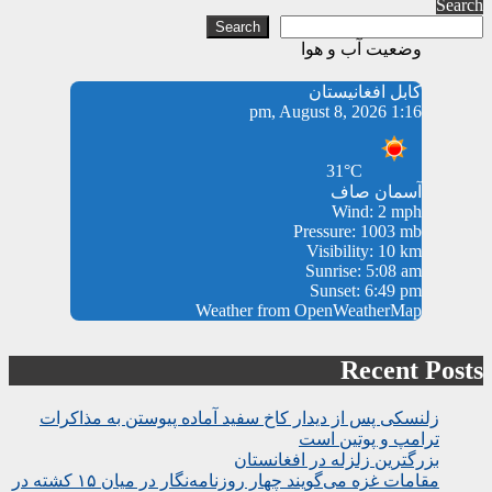
Search
Search
وضعیت آب و هوا
کابل افغانیستان
1:16 pm, August 8, 2026
31°C
آسمان صاف
Wind: 2 mph
Pressure: 1003 mb
Visibility: 10 km
Sunrise: 5:08 am
Sunset: 6:49 pm
Weather from OpenWeatherMap
Recent Posts
زلنسکی پس از دیدار کاخ سفید آماده پیوستن به مذاکرات
ترامپ و پوتین است
بزرگترین زلزله در افغانستان
مقامات غزه می‌گویند چهار روزنامه‌نگار در میان ۱۵ کشته در