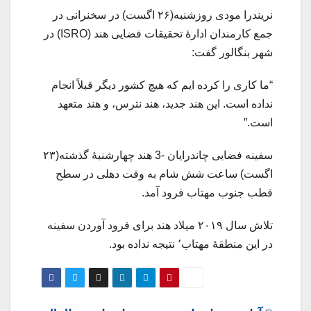
نریندرا مودی روزشنبه(۲۶ اگست) در سخنرانی در
جمع کارمندان ادارۀ تحقیقات فضایی هند (ISRO) در
شهر بنگالور گفت:
“ما کاری را کرده ایم که هیچ کشور دیگر قبلاً انجام
نداده است. این هند جدید، هند نترس، و هند متعهد
است.”
سفینه فضایی چاندرایان -3 هند چهارشنبۀ گذشته(۲۳
اگست) ساعت شش شام به وقت دهلی در سطح
قطب جنوب مهتاب فرود آمد.
تلاش سال ۲۰۱۹ میلاد هند برای فرود آوردن سفینه
در این منطقۀ مهتاب٬ نتیجه نداده بود.