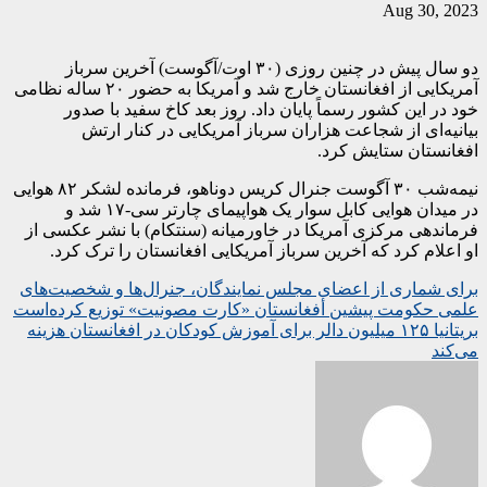
Aug 30, 2023
دو سال پیش در چنین روزی (۳۰ اوت/آگوست) آخرین سرباز
آمریکایی از افغانستان خارج شد و آمریکا به حضور ۲۰ ساله نظامی
خود در این کشور رسماً پایان داد. روز بعد کاخ سفید با صدور
بیانیه‌ای از شجاعت هزاران سرباز آمریکایی در کنار ارتش
افغانستان ستایش کرد.
نیمه‌شب ۳۰ آگوست جنرال کریس دوناهو، فرمانده لشکر ۸۲ هوایی
در میدان هوایی کابل سوار یک هواپیمای چارتر سی-۱۷ شد و
فرماندهی مرکزی آمریکا در خاورمیانه (سنتکام) با نشر عکسی از
او اعلام کرد که آخرین سرباز آمریکایی افغانستان را ترک کرد.
Post
برای شماری از اعضای مجلس نمایندگان، جنرال‌ها و شخصیت‌های
علمی حکومت پیشین أفغانستان «کارت مصونیت» توزیع کرده‌است
navigation
بریتانیا ۱۲۵ میلیون دالر برای آموزش کودکان در افغانستان هزینه
می‌کند