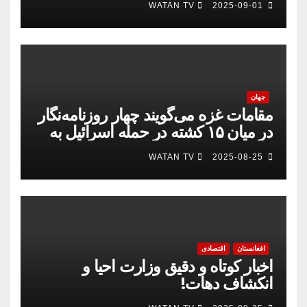
WATAN TV
2025-09-01
جهان
مقامات غزه می‌گویند چهار روزنامه‌نگار
در میان ۱۵ کشته در حمله اسرائیل به
بیمارستان
WATAN TV
2025-08-25
افغانستان
اقتصادی
اخبار کوتاه و دقیق وزارت احیا و
انکشاف دهات!