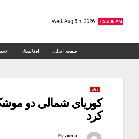
Ski
t
Wed. Aug 5th, 2026
7:25:07 AM
conten
صفحه اصلی
افغانستان
تحص
جهان
کوریای شمالی دو موشک
کرد
By
admin