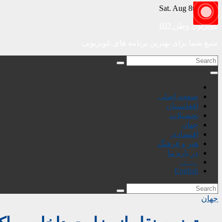
Skip
Sat. Aug 8th, 2026
to
content
تلویزیون وطن HD
منبع شما برای بهترین برنامه های تلویزیونی
صفحه اصلی
افغانستان
تحصیلات
جهان
اقتصادی
هنر و فرهنگ
در باره ما
پښتو
English
جهان