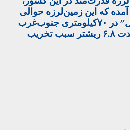
رزه‌ قدرت‌مند در این کشور،
‌اند.در گزارش آمده که این زمین‌لرزه حوالی
ساعت ۱۱شب گذشته (جمعه، ۱۷ سنبله) در منطقه‌ی کوهستانی “ایغیل” در ۷۰کیلومتری جنوب‌غرب
مراکش رخ داده است.در گزارش همچنان آمده که این زمین‌لرزه با شدت ۶.۸ ریشتر سبب تخریب