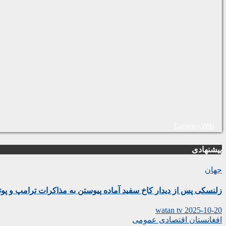
Currency.Wiki
پیشنهادی
جهان
زلنسکی پس از دیدار کاخ سفید آماده پیوستن به مذاکرات ترامپ و پو
watan tv
2025-10-20
افغانستان
اقتصادی
عمومی