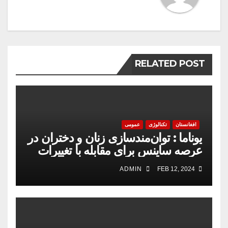
RELATED POST
افغانستان
تکنالوژی
عمومی
یوناما : توان‌مندسازی زنان و دختران در
عرصه‌ ساینس برای مقابله با تغییرات
اقلیمی را مهم است
ADMIN
FEB 12, 2024