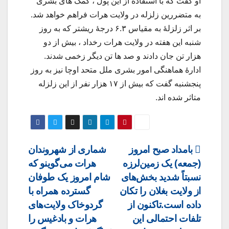
او گفت که با استفاده از این پول ، کمک های بشری
به متضررین زلزله در ولایت هرات فراهم خواهد شد.
بر اثر زلزلۀ به مقیاس ۶.۳ درجۀ ریشتر که به روز
شنبه این هفته در ولایت هرات رخداد ، بیش از دو
هزار تن جان دادند و صد ها تن دیگر زخمی شدند.
ادارۀ هماهنگی امور بشری ملل متحد اوچا نیز به روز
پنجشنبه گفت که بیش از ۱۷ هزار نفر از این زلزله
متاثر شده اند.
Post
بامداد صبح امروز
شماری از شهروندان
(جمعه) یک زمین‌لرزه
هرات می‌گوینو که
navigation
نسبتاً شدید بخش‌های
شام امروز یک طوفان
از ولایت‌ بغلان را تکان
گسترده همراه با
داده است.تاکنون از
گردوخاک ولایت‌های
تلفات احتمالی این
هرات و بادغیس را