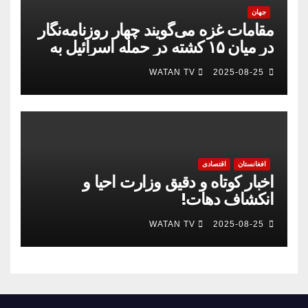
جهان
مقامات غزه می‌گویند چهار روزنامه‌نگار
در میان ۱۵ کشته در حمله اسرائیل به
بیمارستان
WATAN TV
2025-08-25
افغانستان
اقتصادی
اخبار کوتاه و دقیق وزارت احیا و
انکشاف دهات!
WATAN TV
2025-08-25