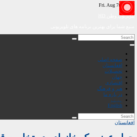
Skip
Fri. Aug 7th, 2026
to
content
تلویزیون وطن HD
منبع شما برای بهترین برنامه های تلویزیونی
صفحه اصلی
افغانستان
تحصیلات
جهان
اقتصادی
هنر و فرهنگ
در باره ما
پښتو
English
افغانستان