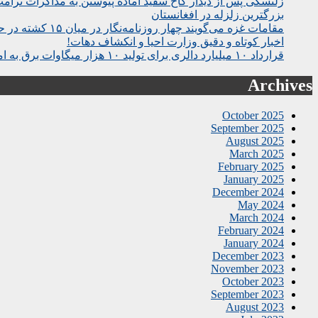
زلنسکی پس از دیدار کاخ سفید آماده پیوستن به مذاکرات ترام
بزرگترین زلزله در افغانستان
مقامات غزه می‌گویند چهار روزنامه‌نگار در میان ۱۵ کشته در حمله اسرائیل به بیمارستان
اخبار کوتاه و دقیق وزارت احیا و انکشاف دهات!
قرارداد ۱۰ میلیارد دالری برای تولید ۱۰ هزار میگاوات برق به امضا رسید
Archives
October 2025
September 2025
August 2025
March 2025
February 2025
January 2025
December 2024
May 2024
March 2024
February 2024
January 2024
December 2023
November 2023
October 2023
September 2023
August 2023