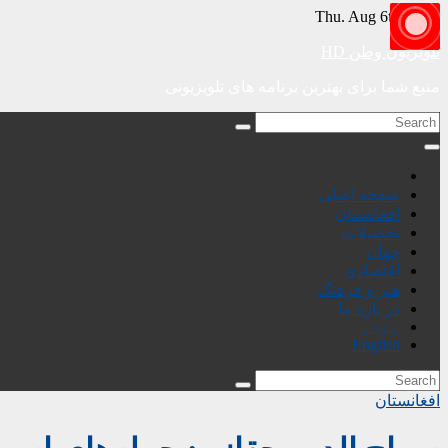
Skip
Thu. Aug 6th, 2026
to
content
تلویزیون وطن HD
منبع شما برای بهترین برنامه های تلویزیونی
صفحه اصلی
افغانستان
تحصیلات
جهان
اقتصادی
هنر و فرهنگ
در باره ما
پښتو
English
افغانستان