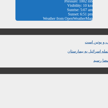
Pressure: 1002 mb
Visibility: 10 km
Sunrise: 5:07 am
Sunset: 6:51 pm
Weather from OpenWeatherMap
پ و پوتین است