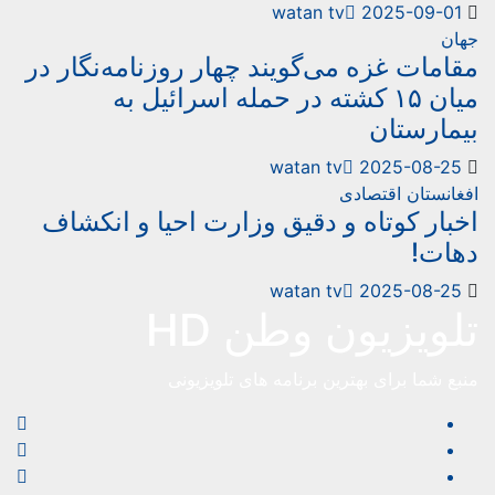
watan tv
2025-09-01
ان
امات غزه می‌گویند چهار روزنامه‌نگار در
میان ۱۵ کشته در حمله اسرائیل به
مارستان
watan tv
2025-08-25
غانستان
اقتصادی
بار کوتاه و دقیق وزارت احیا و انکشاف
ات!
watan tv
2025-08-25
لویزیون وطن HD
ع شما برای بهترین برنامه های تلویزیونی