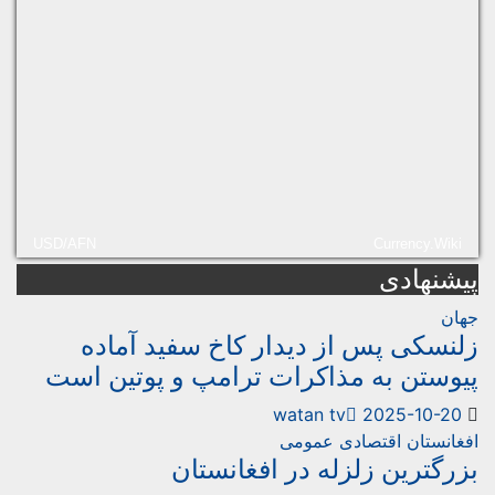
USD/AFN
Currency.Wiki
شنهادی
ان
نسکی پس از دیدار کاخ سفید آماده
وستن به مذاکرات ترامپ و پوتین است
watan tv
2025-10-20
غانستان
اقتصادی
عمومی
رگترین زلزله در افغانستان