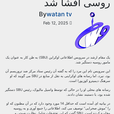
وسی افشا شد
By
watan tv
Feb 12, 2025
یک مقام ارشد در سرویس اطلاعاتی اوکراین (SBU) به ظن کار به عنوان یک
ور روسیه دستگیر شد.
 سرویس نام این مرد را که به گفته آن رئیس ستاد مرکز ضد تروریسم آن
بود، نبرد، اما رسانه های اوکراینی به نقل از منابع در SBU می گویند که او
نگ دیمیترو کوزیورا است.
رسانه های محلی او را در حالی که توسط واسیل مالیوک، رئیس SBU دستگیر
 بود، با دستبند نشان دادند.
در بیانیه ای آمده است که حداقل 14 مورد وجود دارد که در آن مظنون که او
“موش صحرایی” توصیف می کند، اطلاعاتی را جمع آوری و به روسیه
مخابره کرده است. SBU گفت که این تحقیقات شامل نظارت صوتی و