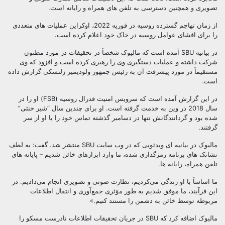
یری و همچنین دسترسی به تلفن های همراه و رایانه است.
از زمان تهاجم گسترده روسیه در فوریه 2022، اوکراین عملیات های متعددی
برای افشای عوامل روسیه در خاک خود اعلام کرده است.
در بیانیه SBU آمده است که مالیوک شخصاً در تحقیقات در مورد مظنون
ت داشته و عملیات دستگیری وی را رهبری کرده است و افزود که وی
قیماً در مورد پیشرفت آن به رئیس جمهور ولودیمیر زلنسکی گزارش داده
ت.
در این گزارش آمده است که سرویس امنیت فدرال روسیه (FSB) او را در
سال 2018 در وین به خدمت گرفته است. او برای چندین سال “شیر خنثی”
 بود و گردانندگانش تنها در دسامبر گذشته تماس خود را با او از سر
تند.
مالیوک در بیانیه ای ویدئویی که در وب سایت SBU منتشر شد، گفت: به لطف
نک های برنامه رمزگذاری شده، ما وارد ابزارهای خائن شدیم – پایانه های
ن همراه، رایانه ها.
اساساً با او زندگی می‌کردیم، نظارت صوتی و تصویری انجام می‌دادیم. در
 فرآیند، ما موفق شدیم به طور مؤثری جمع‌آوری و انتقال اطلاعات
وطه توسط خائن به دشمن را مستند کنیم.»
مالیوک اضافه کرد که SBU در جریان تحقیقات اطلاعات نادرست مسکو را