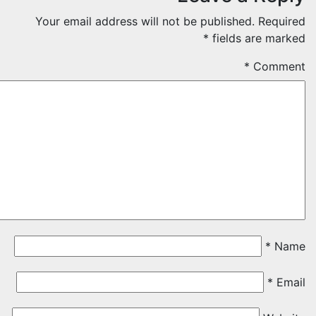
Your email address will not be published.
Requir
*
fields are mark
*
Comme
*
Na
*
Ema