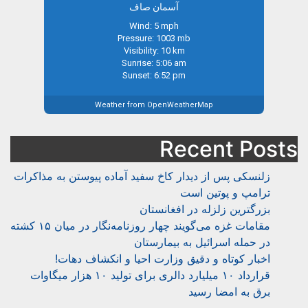
آسمان صاف
Wind: 5 mph
Pressure: 1003 mb
Visibility: 10 km
Sunrise: 5:06 am
Sunset: 6:52 pm
Weather from OpenWeatherMap
Recent Post
زلنسکی پس از دیدار کاخ سفید آماده پیوستن به مذاکرات
ترامپ و پوتین است
بزرگترین زلزله در افغانستان
مقامات غزه می‌گویند چهار روزنامه‌نگار در میان ۱۵ کشته
در حمله اسرائیل به بیمارستان
اخبار کوتاه و دقیق وزارت احیا و انکشاف دهات!
قرارداد ۱۰ میلیارد دالری برای تولید ۱۰ هزار میگاوات
برق به امضا رسید