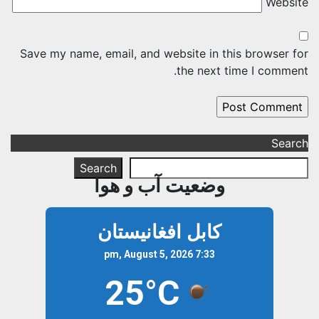
Websi
Save my name, email, and website in this browser f
the next time I commen
Sear
Search
وضعیت آب و هوا
کابل افغانیستان
7:33 pm, August 5, 2026
25°C