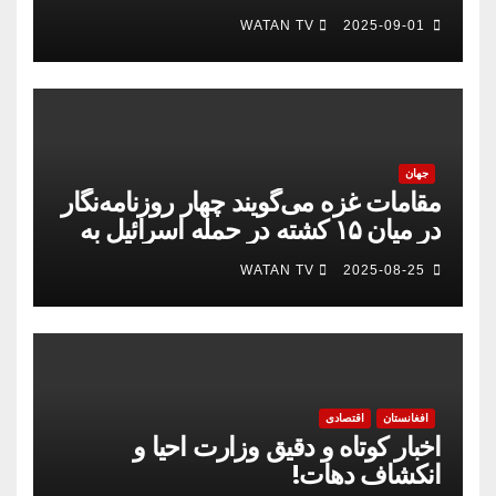
WATAN TV
2025-09-01
جهان
مقامات غزه می‌گویند چهار روزنامه‌نگار
در میان ۱۵ کشته در حمله اسرائیل به
بیمارستان
WATAN TV
2025-08-25
افغانستان
اقتصادی
اخبار کوتاه و دقیق وزارت احیا و
انکشاف دهات!